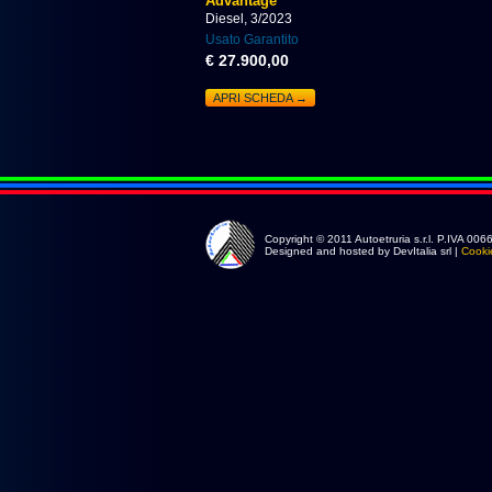
Advantage
Diesel, 3/2023
Usato Garantito
€ 27.900,00
APRI SCHEDA →
Copyright © 2011 Autoetruria s.r.l. P.IVA 0
Designed and hosted by DevItalia srl |
Cooki