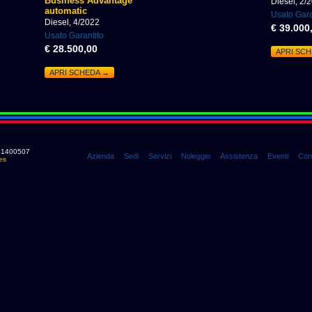
Business Advantage
Diesel, 2/
automatic
Usato Gara
Diesel, 4/2022
€ 39.000
Usato Garantito
€ 28.500,00
APRI SC
APRI SCHEDA →
0661400507
Azienda
Sedi
Servizi
Noleggio
Assistenza
Eventi
Cont
es