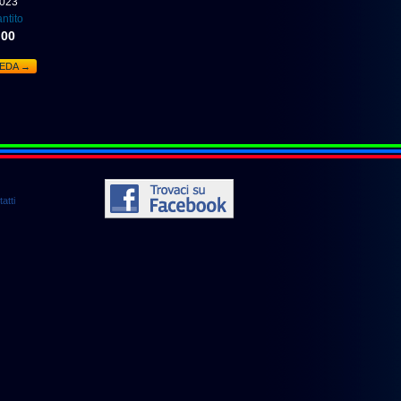
2023
ntito
,00
HEDA →
atti