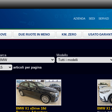
AZIENDA
SEDI
SERVIZI
UOVE
DUE RUOTE IN MENO
KM. ZERO
USATO GARANT
arca
Modello
articoli per pagina
BMW X1 sDrive 18d
BMW X1 s