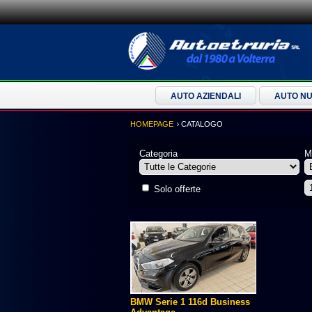
AUTO AZIENDALI
AUTO N
HOMEPAGE
CATALOGO
Categoria
M
Solo offerte
BMW Serie 1 116d Business