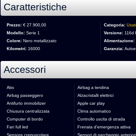
Caratteristiche
Prezzo:
€ 27.900,00
Categoria:
Usat
Modello:
Serie 1
Versione:
116d 
Colore:
Nero metallizzato
Alimentazione:
Kilometri:
16000
Garanzia:
Autoet
Accessori
Abs
Airbag a tendina
Airbag passeggero
Alzacristalli elettrici
Antifurto immobilizer
Apple car play
Chiusura centralizzata
Clima automatico
Computer di bordo
Controllo uscita di strada
Fari full led
Frenata d'emergenza attiva
Sensore crepuscolare
Sensori di parcheggio anterior