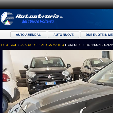
AUTO AZIENDALI
AUTO NUOVE
DUE RUOTE IN M
HOMEPAGE
CATALOGO
USATO GARANTITO
BMW SERIE 1 116D BUSINESS AD