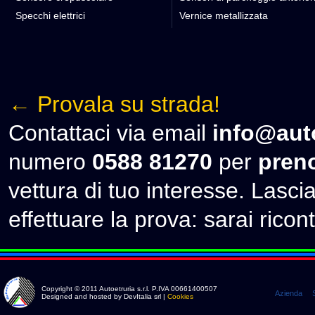
Specchi elettrici
Vernice metallizzata
← Provala su strada!
Contattaci via email
info@auto
numero
0588 81270
per
preno
vettura di tuo interesse. Lascia 
effettuare la prova: sarai ricont
Copyright © 2011 Autoetruria s.r.l. P.IVA 00661400507
Azienda
Designed and hosted by DevItalia srl |
Cookies