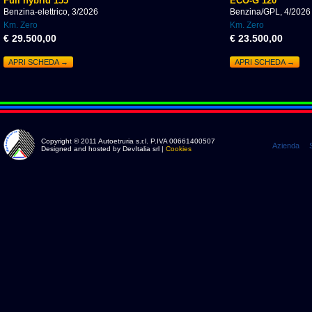
Full hybrid 155
ECO-G 120
Benzina-elettrico, 3/2026
Benzina/GPL, 4/2026
Km. Zero
Km. Zero
€ 29.500,00
€ 23.500,00
APRI SCHEDA →
APRI SCHEDA →
Copyright © 2011 Autoetruria s.r.l. P.IVA 00661400507
Azienda
Designed and hosted by DevItalia srl |
Cookies