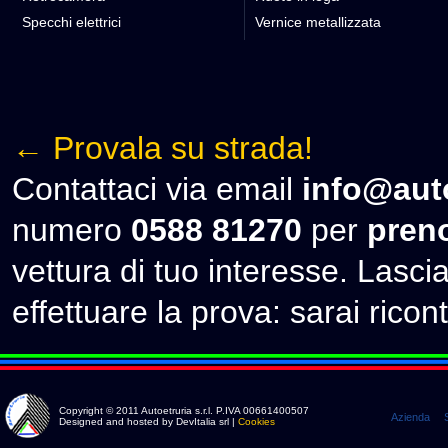
Specchi elettrici
Vernice metallizzata
← Provala su strada!
Contattaci via email
info@auto
numero
0588 81270
per
preno
vettura di tuo interesse. Lascia 
effettuare la prova: sarai ricont
Copyright © 2011 Autoetruria s.r.l. P.IVA 00661400507
Azienda
Designed and hosted by DevItalia srl |
Cookies