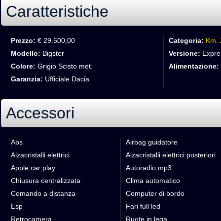
Caratteristiche
Prezzo:
€ 29.500,00
Categoria:
Km. 
Modello:
Bigster
Versione:
Expres
Colore:
Grigio Scisto met.
Alimentazione:
Garanzia:
Ufficiale Dacia
Accessori
Abs
Airbag guidatore
Alzacristalli elettrici
Alzacristalli elettrici posteriori
Apple car play
Autoradio mp3
Chiusura centralizzata
Clima automatico
Comando a distanza
Computer di bordo
Esp
Fari full led
Retrocamera
Ruote in lega