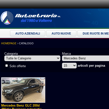
AUTO AZIENDALI
AUTO NUOVE
DUE RUOTE IN M
HOMEPAGE
CATALOGO
Categoria
Marca
articoli per pagina
Solo offerte
Mercedes Benz GLC 200d