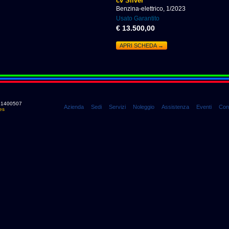
cv Silver
Benzina-elettrico, 1/2023
Usato Garantito
€ 13.500,00
APRI SCHEDA →
0661400507
Azienda
Sedi
Servizi
Noleggio
Assistenza
Eventi
Cont
es