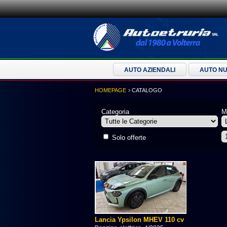
AUTO AZIENDALI
AUTO N
HOMEPAGE
CATALOGO
Categoria
M
Solo offerte
Lancia Ypsilon MHEV 110 cv