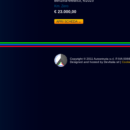
Benzina-elettrico, 4/2025
Km. Zero
€ 23.000,00
APRI SCHEDA →
Copyright © 2011 Autoetruria s.r.l. P.IVA 0
Designed and hosted by DevItalia srl |
Cooki