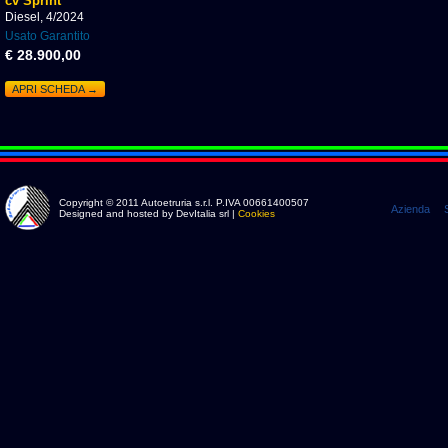
cv Sprint
Diesel, 4/2024
Usato Garantito
€ 28.900,00
APRI SCHEDA →
Copyright © 2011 Autoetruria s.r.l. P.IVA 00661400507
Azienda
Designed and hosted by DevItalia srl |
Cookies