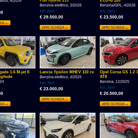
Full hybrid 155
ECO-G 120
trico, 4/2026
Benzina-elettrico, 3/2026
Benzina/GPL, 4/2026
Km. Zero
Km. Zero
00
€ 29.500,00
€ 23.500,00
EDA →
APRI SCHEDA →
APRI SCHEDA →
ade 1.6 M-jet II
Lancia Ypsilon MHEV 110 cv
Opel Corsa GS 1.2 
ngitude
AT8
Benzina-elettrico, 4/2025
024
Benzina, 12/2025
Km. Zero
Km. Zero
€ 23.000,00
00
€ 20.500,00
APRI SCHEDA →
EDA →
APRI SCHEDA →