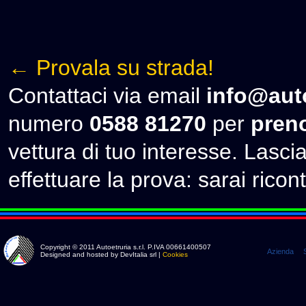
← Provala su strada!
Contattaci via email
info@auto
numero
0588 81270
per
preno
vettura di tuo interesse. Lascia 
effettuare la prova: sarai ricont
Copyright © 2011 Autoetruria s.r.l. P.IVA 00661400507
Azienda
Designed and hosted by DevItalia srl |
Cookies