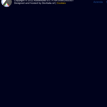
Copyright © 2011 Autoetruria s.r.l. P.IVA 00661400507
Azienda
Designed and hosted by DevItalia srl |
Cookies