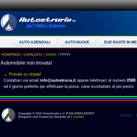
AUTO AZIENDALI
AUTO NUOVE
DUE RUOTE IN M
HOMEPAGE
CATALOGO
XXXXX
YYYYY
Automobile non trovata!
← Provala su strada!
Contattaci via email
info@autoetruria.it
oppure telefonaci al numero
0588
ed il giorno preferito per effettuare la prova: sarai ricontattato al più presto.
Copyright © 2011 Autoetruria s.r.l. P.IVA 00661400507
Azienda
Designed and hosted by DevItalia srl |
Cookies