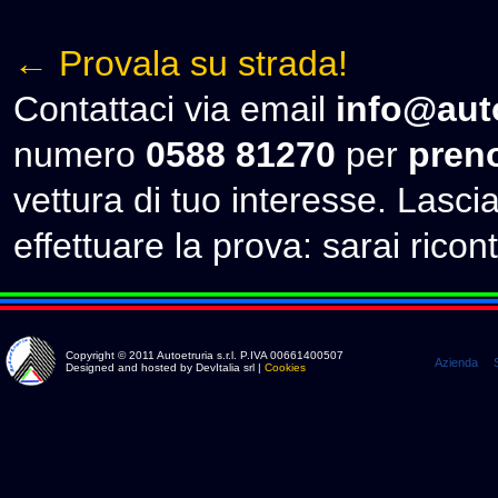
← Provala su strada!
Contattaci via email
info@auto
numero
0588 81270
per
preno
vettura di tuo interesse. Lascia 
effettuare la prova: sarai ricont
Copyright © 2011 Autoetruria s.r.l. P.IVA 00661400507
Azienda
Designed and hosted by DevItalia srl |
Cookies