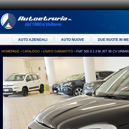
AUTO AZIENDALI
AUTO NUOVE
DUE RUOTE IN M
HOMEPAGE
CATALOGO
USATO GARANTITO
FIAT 500 X 1.3 M-JET 95 CV URBAN