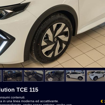
lution TCE 115
onsumi contenuti.
€ 
a in una linea moderna ed accattivante.
o personalizzato, anche senza anticipo, anche con