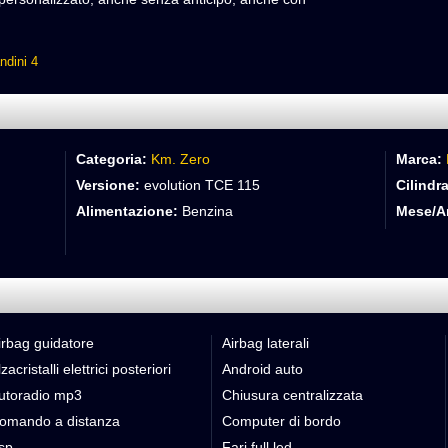
ndini 4
Categoria:
Km. Zero
Marca:
Versione:
evolution TCE 115
Cilindra
Alimentazione:
Benzina
Mese/A
irbag guidatore
Airbag laterali
zacristalli elettrici posteriori
Android auto
utoradio mp3
Chiusura centralizzata
omando a distanza
Computer di bordo
sp
Fari full led