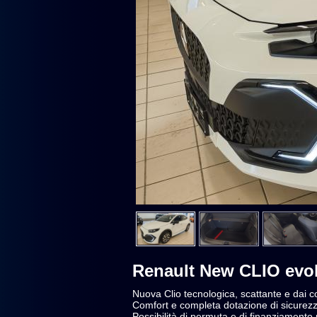
Renault New CLIO evo
Nuova Clio tecnologica, scattante e dai c
Comfort e completa dotazione di sicurezz
Possibilità di permuta e di finanziament