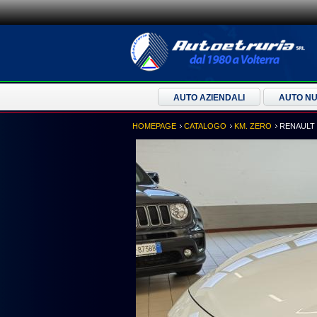
AUTO AZIENDALI
AUTO N
HOMEPAGE
CATALOGO
KM. ZERO
RENAULT 