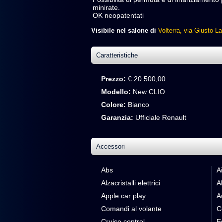
minirate.
OK neopatentati
Visibile nel salone di
Volterra, via Giusto La
Caratteristiche
Prezzo:
€ 20.500,00
Modello:
New CLIO
Colore:
Bianco
Garanzia:
Ufficiale Renault
Accessori
Abs
A
Alzacristalli elettrici
Al
Apple car play
A
Comandi al volante
C
Cruise control
E