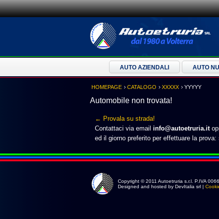
AUTO AZIENDALI
AUTO N
HOMEPAGE
CATALOGO
XXXXX
YYYYY
Automobile non trovata!
← Provala su strada!
Contattaci via email
info@autoetruria.it
opp
ed il giorno preferito per effettuare la prova:
Copyright © 2011 Autoetruria s.r.l. P.IVA 0
Designed and hosted by DevItalia srl |
Cooki