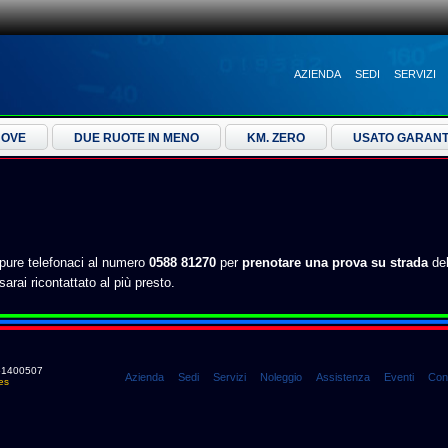
AZIENDA
SEDI
SERVIZI
UOVE
DUE RUOTE IN MENO
KM. ZERO
USATO GARANT
ure telefonaci al numero
0588 81270
per
prenotare una prova su strada
del
 sarai ricontattato al più presto.
0661400507
Azienda
Sedi
Servizi
Noleggio
Assistenza
Eventi
Cont
es